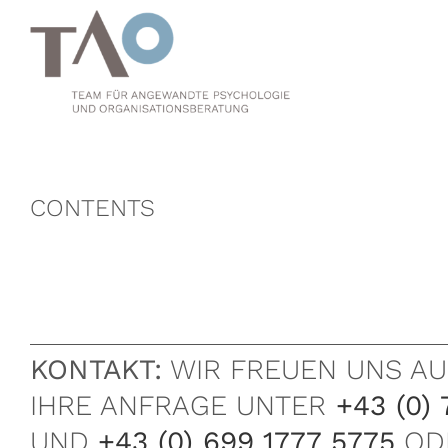
Zum
Inhalt
springen
CONTENTS
KONTAKT:
WIR FREUEN UNS AU
IHRE ANFRAGE UNTER
+43 (0) 
UND
+43 (0) 699 1777 5775
OD