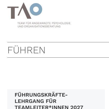
Zum
Inhalt
springen
FÜHREN
FÜHRUNGSKRÄFTE-
LEHRGANG FÜR
TEAMLEITER*INNEN 2027