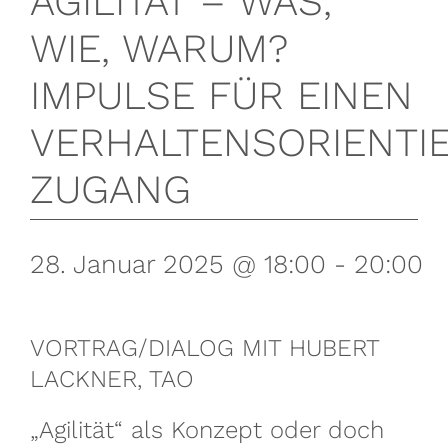
AGILITÄT – WAS,
WIE, WARUM?
Referenzen
IMPULSE FÜR EINEN
Fachbeiträge
VERHALTENSORIENTI
ZUGANG
28. Januar 2025 @ 18:00
-
20:00
VORTRAG/DIALOG MIT HUBERT
LACKNER, TAO
„Agilität“ als Konzept oder doch