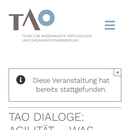
Zum
Inhalt
springen
Togg
Navi
Kolleg
Organisationsberatung
×
Diese Veranstaltung hat
Coaching/Supervision
bereits stattgefunden.
TAO-Dialoge
TAO DIALOGE:
Team
Termine