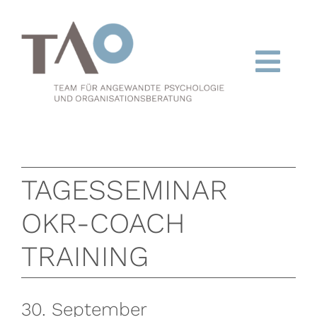
Zum
Inhalt
springen
Togg
Navi
Kolleg
Organisationsberatung
TAGESSEMINAR
Coaching/Supervision
OKR-COACH
TAO-Dialoge
TRAINING
Team
30. September
Termine